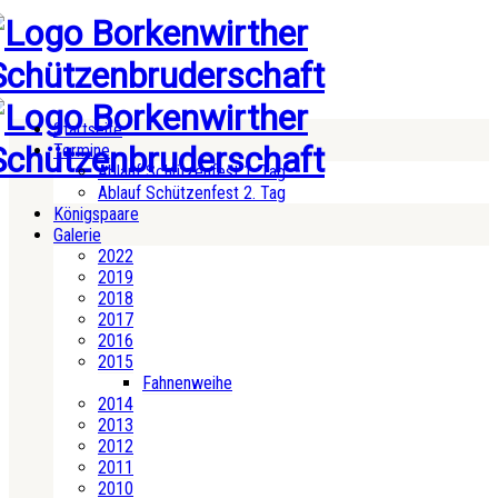
Startseite
Termine
Ablauf Schützenfest 1. Tag
Ablauf Schützenfest 2. Tag
Königspaare
Galerie
2022
2019
2018
2017
2016
2015
Fahnenweihe
2014
2013
2012
2011
2010