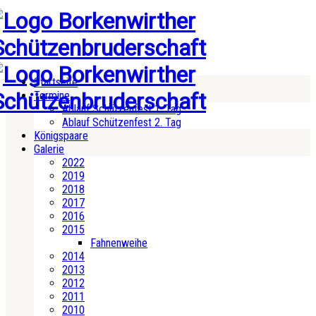
Startseite
Termine
Ablauf Schützenfest 1. Tag
Ablauf Schützenfest 2. Tag
Königspaare
Galerie
2022
2019
2018
2017
2016
2015
Fahnenweihe
2014
2013
2012
2011
2010