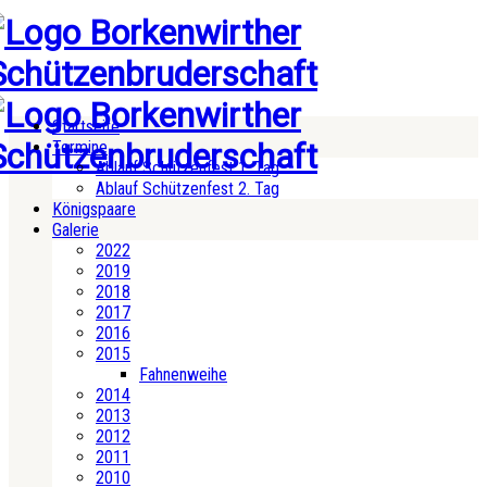
Startseite
Termine
Ablauf Schützenfest 1. Tag
Ablauf Schützenfest 2. Tag
Königspaare
Galerie
2022
2019
2018
2017
2016
2015
Fahnenweihe
2014
2013
2012
2011
2010