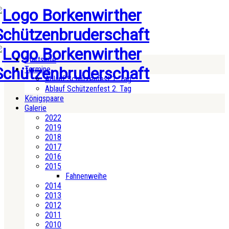
Startseite
Termine
Ablauf Schützenfest 1. Tag
Ablauf Schützenfest 2. Tag
Königspaare
Galerie
2022
2019
2018
2017
2016
2015
Fahnenweihe
2014
2013
2012
2011
2010