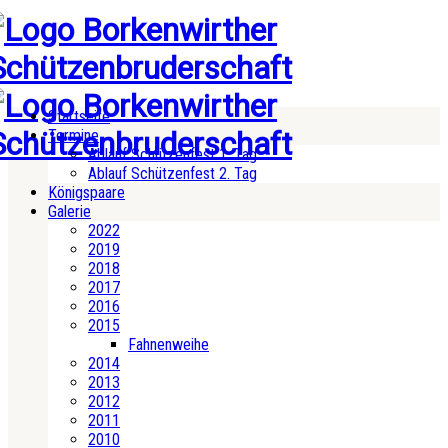
Startseite
Termine
Ablauf Schützenfest 1. Tag
Ablauf Schützenfest 2. Tag
Königspaare
Galerie
2022
2019
2018
2017
2016
2015
Fahnenweihe
2014
2013
2012
2011
2010