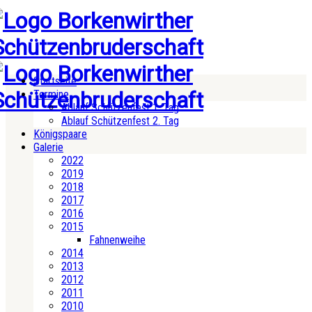
Startseite
Termine
Ablauf Schützenfest 1. Tag
Ablauf Schützenfest 2. Tag
Königspaare
Galerie
2022
2019
2018
2017
2016
2015
Fahnenweihe
2014
2013
2012
2011
2010