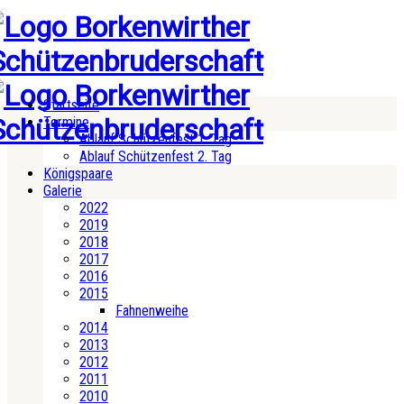
Startseite
Termine
Ablauf Schützenfest 1. Tag
Ablauf Schützenfest 2. Tag
Königspaare
Galerie
2022
2019
2018
2017
2016
2015
Fahnenweihe
2014
2013
2012
2011
2010