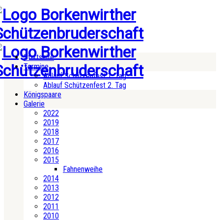
Startseite
Termine
Ablauf Schützenfest 1. Tag
Ablauf Schützenfest 2. Tag
Königspaare
Galerie
2022
2019
2018
2017
2016
2015
Fahnenweihe
2014
2013
2012
2011
2010