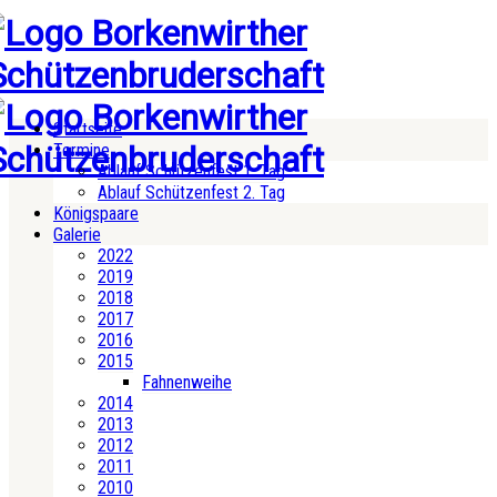
Startseite
Termine
Ablauf Schützenfest 1. Tag
Ablauf Schützenfest 2. Tag
Königspaare
Galerie
2022
2019
2018
2017
2016
2015
Fahnenweihe
2014
2013
2012
2011
2010