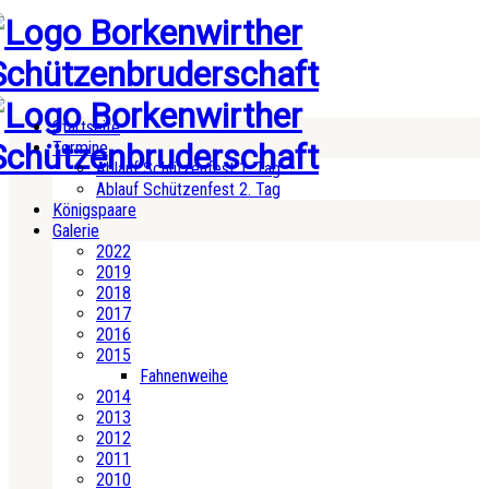
Startseite
Termine
Ablauf Schützenfest 1. Tag
Ablauf Schützenfest 2. Tag
Königspaare
Galerie
2022
2019
2018
2017
2016
2015
Fahnenweihe
2014
2013
2012
2011
2010