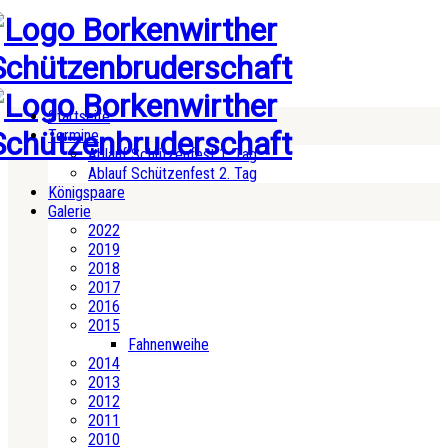
Startseite
Termine
Ablauf Schützenfest 1. Tag
Ablauf Schützenfest 2. Tag
Königspaare
Galerie
2022
2019
2018
2017
2016
2015
Fahnenweihe
2014
2013
2012
2011
2010