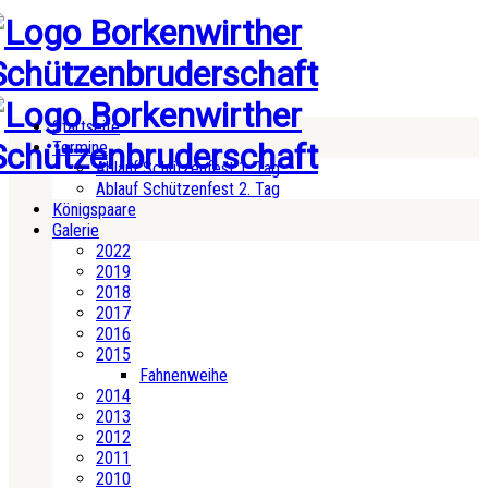
Startseite
Termine
Ablauf Schützenfest 1. Tag
Ablauf Schützenfest 2. Tag
Königspaare
Galerie
2022
2019
2018
2017
2016
2015
Fahnenweihe
2014
2013
2012
2011
2010