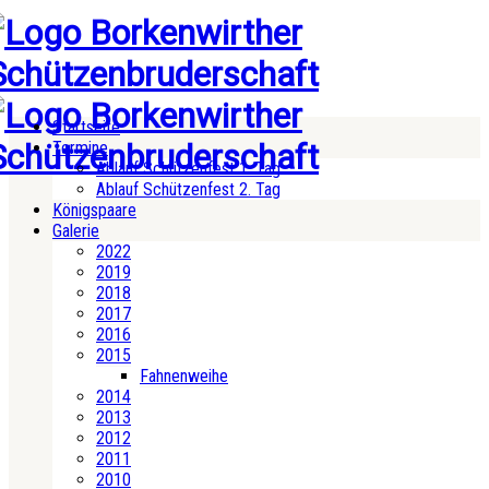
Startseite
Termine
Ablauf Schützenfest 1. Tag
Ablauf Schützenfest 2. Tag
Königspaare
Galerie
2022
2019
2018
2017
2016
2015
Fahnenweihe
2014
2013
2012
2011
2010