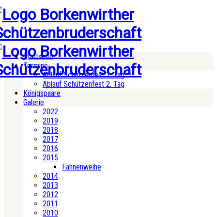
Startseite
Termine
Ablauf Schützenfest 1. Tag
Ablauf Schützenfest 2. Tag
Königspaare
Galerie
2022
2019
2018
2017
2016
2015
Fahnenweihe
2014
2013
2012
2011
2010