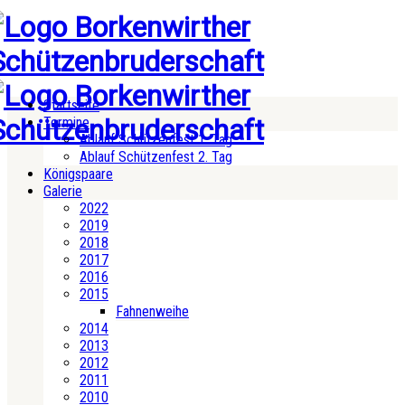
Startseite
Termine
Ablauf Schützenfest 1. Tag
Ablauf Schützenfest 2. Tag
Königspaare
Galerie
2022
2019
2018
2017
2016
2015
Fahnenweihe
2014
2013
2012
2011
2010