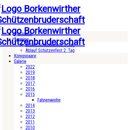
Startseite
Termine
Ablauf Schützenfest 1. Tag
Ablauf Schützenfest 2. Tag
Königspaare
Galerie
2022
2019
2018
2017
2016
2015
Fahnenweihe
2014
2013
2012
2011
2010