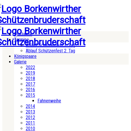
Startseite
Termine
Ablauf Schützenfest 1. Tag
Ablauf Schützenfest 2. Tag
Königspaare
Galerie
2022
2019
2018
2017
2016
2015
Fahnenweihe
2014
2013
2012
2011
2010