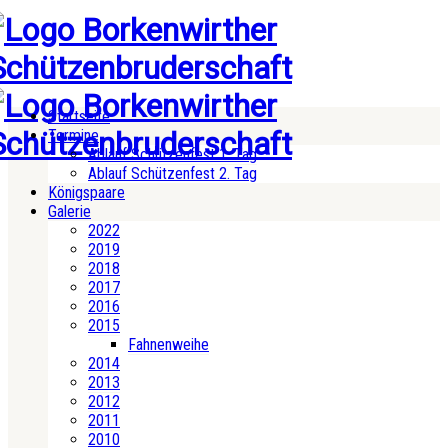
Startseite
Termine
Ablauf Schützenfest 1. Tag
Ablauf Schützenfest 2. Tag
Königspaare
Galerie
2022
2019
2018
2017
2016
2015
Fahnenweihe
2014
2013
2012
2011
2010