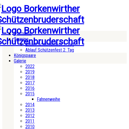
Startseite
Termine
Ablauf Schützenfest 1. Tag
Ablauf Schützenfest 2. Tag
Königspaare
Galerie
2022
2019
2018
2017
2016
2015
Fahnenweihe
2014
2013
2012
2011
2010