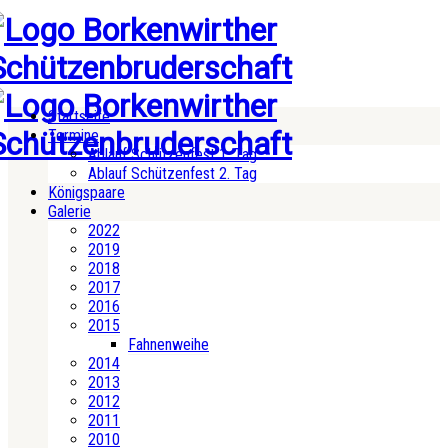
Startseite
Termine
Ablauf Schützenfest 1. Tag
Ablauf Schützenfest 2. Tag
Königspaare
Galerie
2022
2019
2018
2017
2016
2015
Fahnenweihe
2014
2013
2012
2011
2010