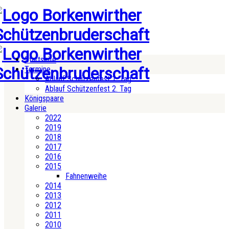
Startseite
Termine
Ablauf Schützenfest 1. Tag
Ablauf Schützenfest 2. Tag
Königspaare
Galerie
2022
2019
2018
2017
2016
2015
Fahnenweihe
2014
2013
2012
2011
2010