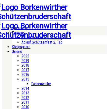
Startseite
Termine
Ablauf Schützenfest 1. Tag
Ablauf Schützenfest 2. Tag
Königspaare
Galerie
2022
2019
2018
2017
2016
2015
Fahnenweihe
2014
2013
2012
2011
2010