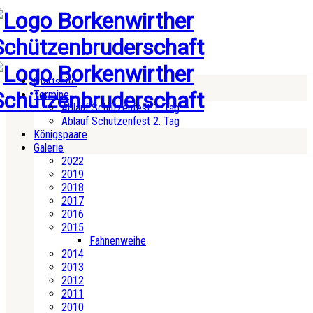
Startseite
Termine
Ablauf Schützenfest 1. Tag
Ablauf Schützenfest 2. Tag
Königspaare
Galerie
2022
2019
2018
2017
2016
2015
Fahnenweihe
2014
2013
2012
2011
2010